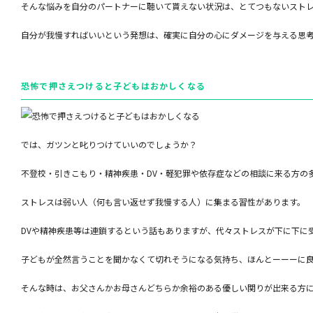
そんな悩みを自分のパートナーに聴いて貰えない状況は、とてつもないスト
自分が我慢すればいいという発想は、確実に自分の心にダメージを与える思
恐怖で押さえつけると子どもはおかしくなる
では、ガツンと叱りつけていいのでしょうか？
不登校・引きこもり・精神疾患・DV・軽犯罪や依存症などの相談に来る方の
ストレスは弱い人（何も言い返せず我慢する人）に集まる習性があります。
DVや精神疾患等は連鎖するという話もありますが、代々ストレスが下に下に
子どもが全然言うことを聞かなくて切れそうになる気持ち、ほんとーーーに
そんな時は、お父さんかお母さんどちらか余裕のある優しい関りが出来る方