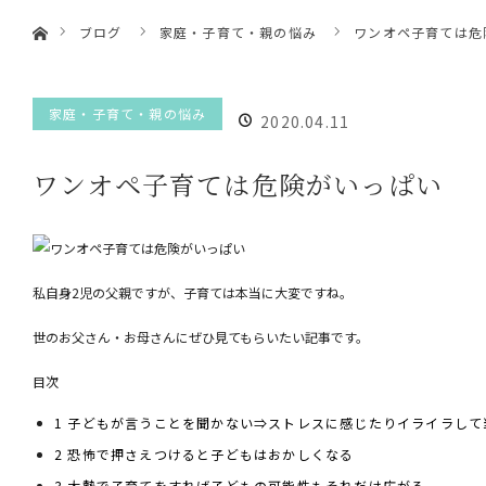
ホーム
menu
ブログ
家庭・子育て・親の悩み
ワンオペ子育ては危
HOME
静岡市の心理
家庭・子育て・親の悩み
2020.04.11
カウンセリン
ワンオペ子育ては危険がいっぱい
グ
私自身2児の父親ですが、子育ては本当に大変ですね。
世のお父さん・お母さんにぜひ見てもらいたい記事です。
目次
1
子どもが言うことを聞かない⇒ストレスに感じたりイライラして
2
恐怖で押さえつけると子どもはおかしくなる
3
大勢で子育てをすれば子どもの可能性もそれだけ広がる