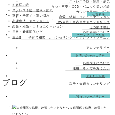
ストレス予防・健康・病気
お客様の声
うつ・不安・OCD・パニック等の相談
ストレス予防・健康・病気
カウンセラーのご紹介
心理療法
家庭・子育て・親の悩み
恋愛・結婚・コミュニケーション
心理療法、カウンセリング
DV/虐待加害者更生カウンセリング
恋愛・結婚・コミュニケーション
うつ病体験記
日常・時事関係など
自己啓発・働く人へ
心理療法について
カウンセリング料金
自己啓発・働く人へ
子育て相談 カウンセリング・ペアレントトレーニン
アロマテラピー
お客様の声
グ
お問い合わせ/ご予約
心理検査について
性格・考え方を変えたい
よくある質問
ブログ
親子・夫婦カウンセリング
プライバシーポリシー
夫婦関係を修復、改善した
いあなたへ