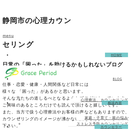
ホーム
ブログ
静岡市の心理カウン
menu
セリング
HOME
日常の「困った」を助けるかもしれないブログ
BLOG
仕事・恋愛・健康・人間関係など日常には
様々な 「困った」があるかと思います。
そんな方たちの道しるべとなるようなブログになっています。
心理療法、カウンセリング
相談内容
ご興味のあるところだけでも読んで頂けると嬉しいです。
また、当方で扱う心理療法やお客様の声などもありますので、
家庭・子育て・親の悩み
カウンセリングのイメージが沸かない人などは参考にしてみて
ストレス予防カウンセリング
下さい。
カウンセラー