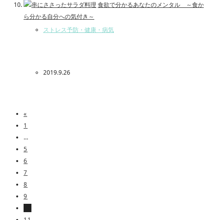
食欲で分かるあなたのメンタル ～食か
ら分かる自分への気付き～
ストレス予防・健康・病気
2019.9.26
«
1
…
5
6
7
8
9
10
11