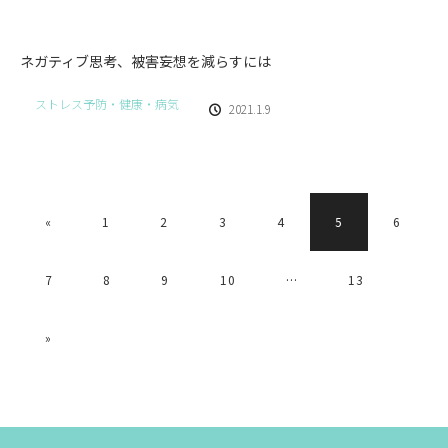
ネガティブ思考、被害妄想を減らすには
ストレス予防・健康・病気
2021.1.9
«
1
2
3
4
5
6
7
8
9
10
…
13
»