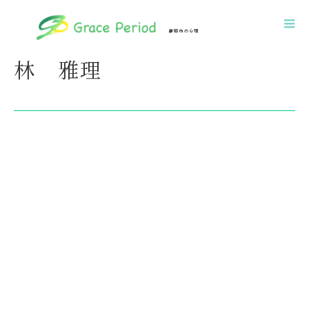
ホーム
林 雅理
静岡市の心理
林 雅理
カウンセリン
グ